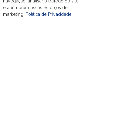
Capital na mídia
navegação, analisar o tráfego do site
e aprimorar nossos esforços de
marketing.
Política de Privacidade
NEWS