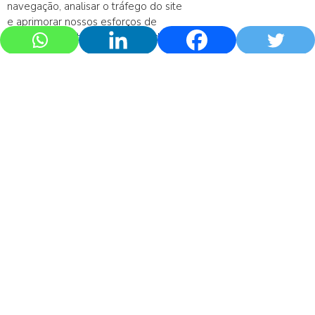
navegação, analisar o tráfego do site
e aprimorar nossos esforços de
marketing.
Política de Privacidade
Quick Note – Janeiro 2022
O recesso do Congresso e do Judiciário são em
geral períodos de calmaria para o mercado,
ainda mais neste cenário de fim de governo,
quando há em geral pautas fiscalmente
negativas. Ainda assim, o governo conseguiu