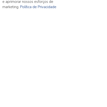
e aprimorar nossos esforços de
marketing.
Política de Privacidade
SAFARI 30 FIC FIM
Aberto para captação
HISTÓRICO DE RENTABILIDADE (%) - SAFARI 30
FIC FIM
JAN
FEV
MAR
ABR
MAI