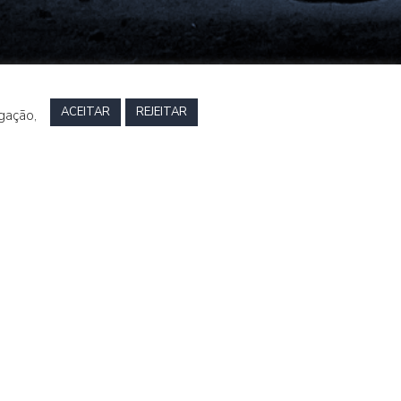
ACEITAR
REJEITAR
gação,