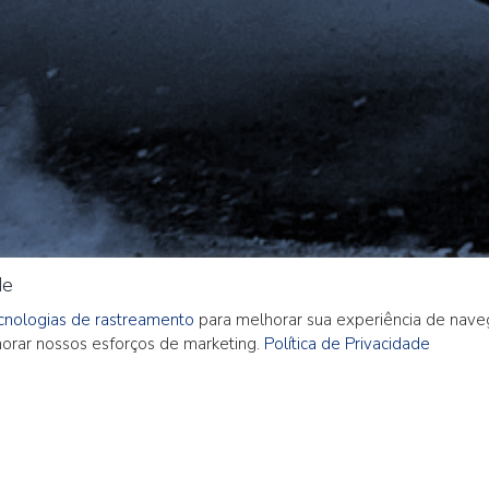
de
ecnologias de rastreamento
para melhorar sua experiência de nave
imorar nossos esforços de marketing.
Política de Privacidade
– Julho 2022