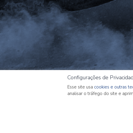
Configurações de Privacida
Esse site usa
cookies e outras t
analisar o tráfego do site e apr
Call Mensal 